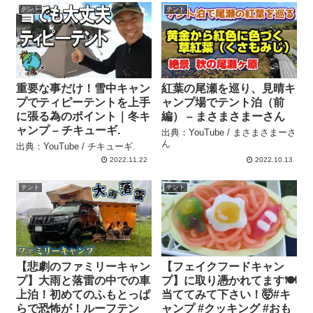
テント
テント
重要な事だけ！雪中キャン
紅葉の尾瀬を巡り、見晴キ
プでティピーテントを上手
ャンプ場でテント泊（前
に張る為のポイント｜冬キ
編） – まさまさまーさん
ャンプ – チキューギ.
出典：YouTube / まさまさまーさ
ん
出典：YouTube / チキューギ.
2022.11.22
2022.10.13
テント
テント
【悲劇のファミリーキャン
【フェイクフードキャン
プ】大雨と落雷の中での車
プ】に取り憑かれてます🍽️
上泊！初めてのふもとっぱ
当ててみて下さい！🤯#キ
らで恐怖が！ルーフテン
ャンプ #クッキング #おも