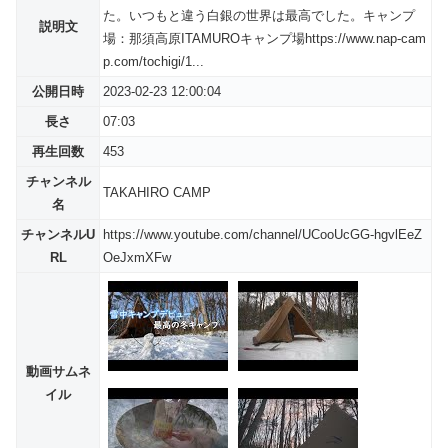
た。いつもと違う白銀の世界は最高でした。キャンプ
説明文
場：那須高原ITAMUROキャンプ場https://www.nap-cam
p.com/tochigi/1...
公開日時
2023-02-23 12:00:04
長さ
07:03
再生回数
453
チャンネル
TAKAHIRO CAMP
名
チャンネルU
https://www.youtube.com/channel/UCooUcGG-hgvlEeZ
RL
OeJxmXFw
動画サムネ
イル