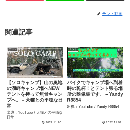
テント動画
関連記事
テント
テント
【ソロキャンプ】山の奥地
バイクでキャンプ場へ到着
の湖畔キャンプ場へNEW
時の乾杯！とテント張る場
テントを持って無骨キャン
所の映像集です。 – Yandy
プへ。 – 犬猫との平穏な日
R8854
常
出典：YouTube / Yandy R8854
出典：YouTube / 犬猫との平穏な
日常
2022.11.20
2022.11.02