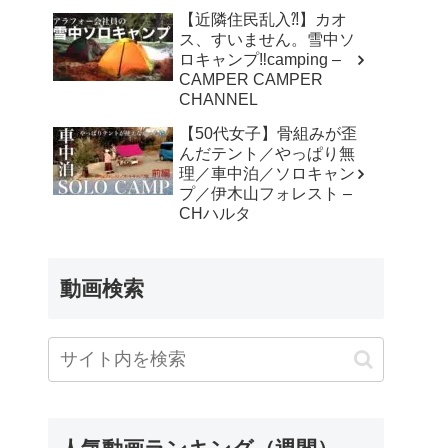
【近隣住民乱入⁈】カオ
ス、すいません。雪中ソ
ロキャンプ‼︎camping –
CAMPER CAMPER
CHANNEL
【50代女子】骨組みが歪
んだテント／やっぱり無
理／車中泊／ソロキャン
プ／伊木山フォレスト –
CHハルタ
動画検索