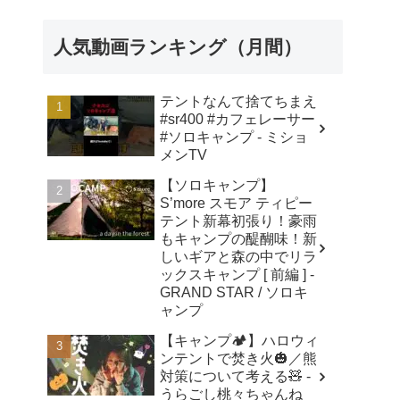
人気動画ランキング（月間）
テントなんて捨てちまえ
#sr400 #カフェレーサー
#ソロキャンプ - ミショ
メンTV
【ソロキャンプ】
S’more スモア ティピー
テント新幕初張り！豪雨
もキャンプの醍醐味！新
しいギアと森の中でリラ
ックスキャンプ [ 前編 ] -
GRAND STAR / ソロキ
ャンプ
【キャンプ🏕】ハロウィ
ンテントで焚き火🎃／熊
対策について考える🧸 -
うらごし桃々ちゃんね