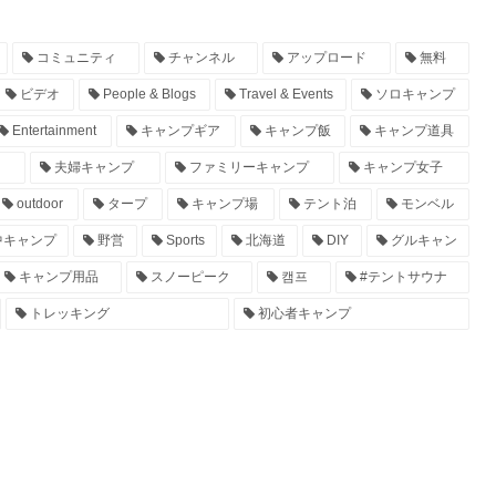
コミュニティ
チャンネル
アップロード
無料
ビデオ
People & Blogs
Travel & Events
ソロキャンプ
Entertainment
キャンプギア
キャンプ飯
キャンプ道具
夫婦キャンプ
ファミリーキャンプ
キャンプ女子
outdoor
タープ
キャンプ場
テント泊
モンベル
中キャンプ
野営
Sports
北海道
DIY
グルキャン
キャンプ用品
スノーピーク
캠프
#テントサウナ
トレッキング
初心者キャンプ