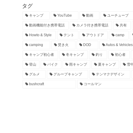
タグ
キャンプ
YouTube
動画
ユーチューブ
動画機能付き携帯電話
カメラ付き携帯電話
共有
Howto & Style
テント
アウトドア
camp
camping
焚き火
DOD
Autos & Vehicles
キャンプ初心者
冬キャンプ
釣り
初心者
登山
バイク
雨キャンプ
夏キャンプ
雪
グルメ
グループキャンプ
テンマクデザイン
bushcraft
コールマン