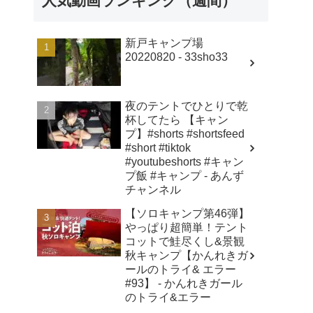
人気動画ランキング（週間）
新戸キャンプ場
20220820 - 33sho33
夜のテントでひとりで乾
杯してたら 【キャン
プ】#shorts #shortsfeed
#short #tiktok
#youtubeshorts #キャン
プ飯 #キャンプ - あんず
チャンネル
【ソロキャンプ第46弾】
やっぱり超簡単！テント
コットで鮭尽くし&景観
秋キャンプ【かんれきガ
ールのトライ& エラー
#93】 - かんれきガール
のトライ&エラー